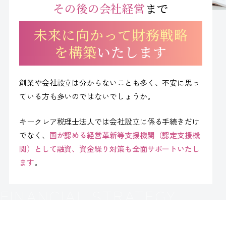
その後の会社経営
まで
会社案内
未来に向かって財務戦略
ACCESS
アクセス
を構築
いたします
福岡本社
創業や会社設立は分からないことも多く、不安に思っ
東京オフィス
ている方も多いのではないでしょうか。
大阪オフィス
キークレア税理士法人では会社設立に係る手続きだけ
でなく、
国が認める経営革新等支援機関（認定支援機
関）として融資、資金繰り対策も全面サポートいたし
RECRUIT
採用情報
ます
。
各種お問い合わせ
受付時間：8:30-17:30 / 定休日：土・日・祝日