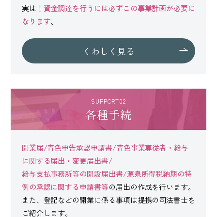
実は！
資金調達を行うには必ずこの事業計画が必要に
なります
。
くわしく見る
SUPPORT02
各種手続
開業届/青色申告承認申請書/青色事業専従者・給与
に関する届出・変更届出書/
給与支払事務所等の開設届出書/源泉所得税納期の特
例の承認に関する申請書等
の届出の作成を行います。
また、登記などの開業に係る事項は提携の司法書士を
ご紹介します。