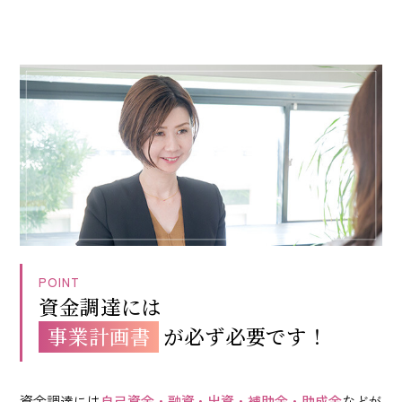
POINT
資金調達には
事業計画書
が
必ず必要です！
資金調達には
自己資金・融資・出資・補助金・助成金
などが