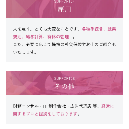
SUPPORT04
雇用
人を雇う。とても大変なことです。
各種手続き、就業
規則、給与計算、有休の管理
…。
また、必要に応じて提携の社会保険労務士のご紹介も
いたします。
SUPPORT05
その他
財務コンサル・HP制作会社・広告代理店 等、
経営に
関するプロと提携をしております
。