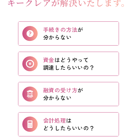
キークレアが
解決いたします。
ワンストップ士業サポート
建設業者様向け
手続きの方法
が
分からない
ADMINISTRATIVE SCRIVENER CORPORATION
キークレア行政書士法人
建設業関連サポート
資金
はどうやって
調達したらいいの？
ワンストップ士業サポート
建設業者様向け
融資の受け方
が
分からない
SOCIAL AND LABOR CORPORATION
キークレア社会保険労務士法人
会計処理
は
REAL ESTATE CORPORATION
キークレア不動産株式会社
どうしたらいいの？