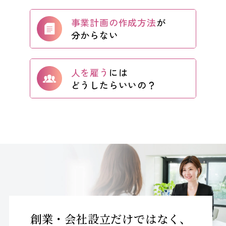
KEYCREA KHM TAX & ACCOUNTING CO.,LTD.
Keycrea KHM Tax & Accounting Co.,Ltd.
事業計画の作成方法
が
分からない
CASE
提案事例
人を雇う
には
どうしたらいいの？
TOPICS
トピックス
COLUMN
コラム
TAX LAW TOPICS
税法トピックス
MEDIA
メディア情報
創業・会社設立だけではなく、
COMPANY