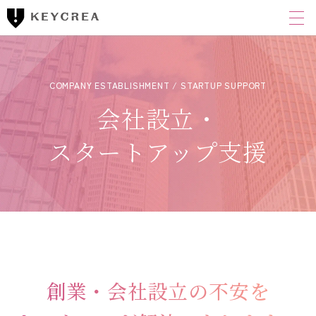
ワンストップ士業サポート
建設業者様向け
FINANCIAL ACCOUNTING CORPORATION
キークレア財務会計
コンサルティング株式会社
会社設立・
スタートアップ支援
財務コンサルティング
CLOUD ACCOUNTING CORPORATION
キークレアクラウド会計株式会社
経理体制整備
クラウド会計導入サポート
創業・会社設立の不安を
経理代行