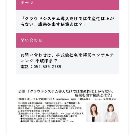
テーマ
KEYCREA KHM TAX & ACCOUNTING CO.,LTD.
Keycrea KHM Tax & Accounting Co.,Ltd.
「クラウドシステム導入だけでは生産性は上が
らない。成果を出す秘策とは？」
CASE
提案事例
問い合わせ
TOPICS
トピックス
お問い合わせは、株式会社名南経営コンサルテ
ィング 不破様まで
電話：052-589-2789
COLUMN
コラム
TAX LAW TOPICS
税法トピックス
MEDIA
メディア情報
COMPANY