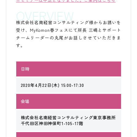
※セミナーは中止となりました。ご案内はこちら
ワンストップ士業サポート
建設業者様向け
株式会社名南経営コンサルティング様からお誘いを
受け、MyKomon春フェスにて所長 三嶋とサポート
ADMINISTRATIVE SCRIVENER CORPORATION
チームリーダーの丸尾がお話しさせていただきま
キークレア行政書士法人
す。
建設業関連サポート
日時
ワンストップ士業サポート
建設業者様向け
2020年4月22日(木) 15:00-17:30
SOCIAL AND LABOR CORPORATION
会場
キークレア社会保険労務士法人
株式会社名南経営コンサルティング東京事務所
REAL ESTATE CORPORATION
千代田区神田神保町1-105-17階
キークレア不動産株式会社