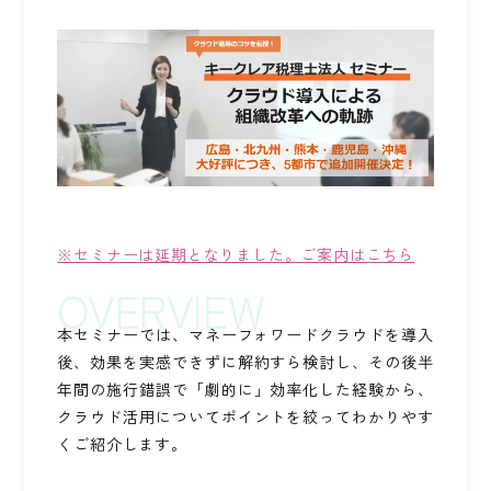
ワンストップ士業サポート
建設業者様向け
ADMINISTRATIVE SCRIVENER CORPORATION
キークレア行政書士法人
建設業関連サポート
※セミナーは延期となりました。ご案内はこちら
ワンストップ士業サポート
建設業者様向け
本セミナーでは、マネーフォワードクラウドを導入
後、効果を実感できずに解約すら検討し、その後半
SOCIAL AND LABOR CORPORATION
キークレア社会保険労務士法人
年間の施行錯誤で「劇的に」効率化した経験から、
クラウド活用についてポイントを絞ってわかりやす
REAL ESTATE CORPORATION
くご紹介します。
キークレア不動産株式会社