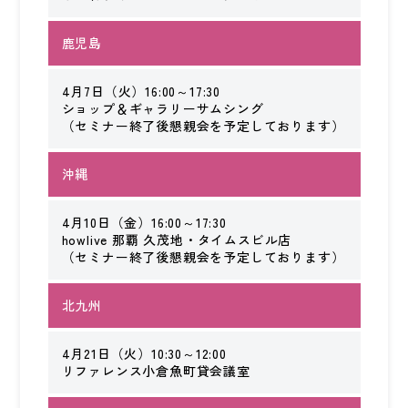
会社案内
鹿児島
ACCESS
アクセス
4月7日（火）16:00～17:30
ショップ＆ギャラリーサムシング
（セミナー終了後懇親会を予定しております）
福岡本社
東京オフィス
沖縄
大阪オフィス
4月10日（金）16:00～17:30
howlive 那覇 久茂地・タイムスビル店
（セミナー終了後懇親会を予定しております）
RECRUIT
採用情報
北九州
各種お問い合わせ
4月21日（火）10:30～12:00
リファレンス小倉魚町貸会議室
受付時間：8:30-17:30 / 定休日：土・日・祝日