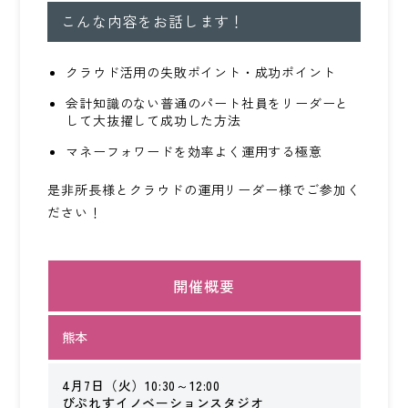
こんな内容をお話します！
KEYCREA KHM TAX & ACCOUNTING CO.,LTD.
Keycrea KHM Tax & Accounting Co.,Ltd.
クラウド活用の失敗ポイント・成功ポイント
CASE
提案事例
会計知識のない普通のパート社員をリーダーと
して大抜擢して成功した方法
マネーフォワードを効率よく運用する極意
TOPICS
トピックス
是非所長様とクラウドの運用リーダー様でご参加く
ださい！
COLUMN
コラム
TAX LAW TOPICS
開催概要
税法トピックス
熊本
MEDIA
メディア情報
4月7日（火）10:30～12:00
びぷれすイノベーションスタジオ
COMPANY