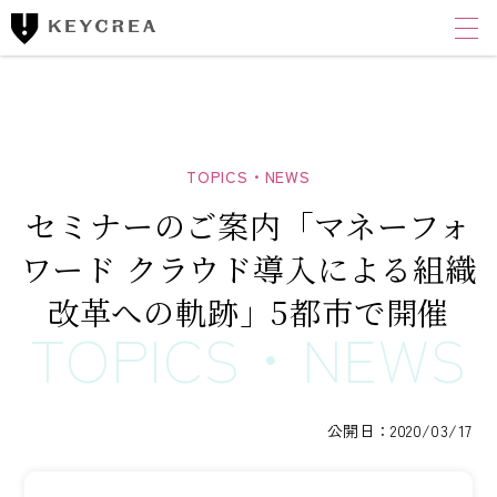
ワンストップ士業サポート
建設業者様向け
FINANCIAL ACCOUNTING CORPORATION
キークレア財務会計
コンサルティング株式会社
セミナーのご案内「マネーフォ
財務コンサルティング
ワード クラウド導入による組織
CLOUD ACCOUNTING CORPORATION
改革への軌跡」5都市で開催
キークレアクラウド会計株式会社
経理体制整備
クラウド会計導入サポート
公開日：2020/03/17
経理代行