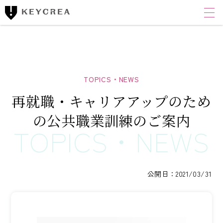
ワンストップ士業サポート
建設業者様向け
FINANCIAL ACCOUNTING CORPORATION
キークレア財務会計
コンサルティング株式会社
再就職・キャリアアップのため
財務コンサルティング
の公共職業訓練のご案内
CLOUD ACCOUNTING CORPORATION
キークレアクラウド会計株式会社
経理体制整備
公開日：2021/03/31
クラウド会計導入サポート
経理代行