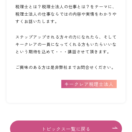
会社案内
税理士とは？税理士法人の仕事とは？をテーマに、
税理士法人の仕事ならではの内容や実情をわかりや
すくお話いたします。
ACCESS
アクセス
ステップアップされる方々の力になれたら、そして
福岡本社
キークレアの一員になってくれる方もいたらいいな
という期待を込めて・・・講話させて頂きます。
東京オフィス
ご興味のある方は是非弊社までお問合せください。
大阪オフィス
キークレア税理士法人
RECRUIT
採用情報
各種お問い合わせ
トピックス一覧に戻る
受付時間：8:30-17:30 / 定休日：土・日・祝日