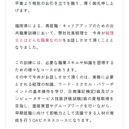
平素より格別のお引き立てを賜り、厚く御礼申し上
KEYCREA KHM TAX & ACCOUNTING CO.,LTD.
げます。
Keycrea KHM Tax & Accounting Co.,Ltd.
福岡県による、再就職・キャリアアップのための公
CASE
提案事例
共職業訓練において、弊社社員税理士 今井が
税理
士とはどんな職業なのか
をお話しさせて頂くことと
なりました。
TOPICS
トピックス
この訓練には、必要な職業スキルや知識を習得する
COLUMN
ための様々なコースがあります。
コラム
その中で今井がお話しさせて頂くのは、実務に必要
とされる経理の知識、ワード・エクセル・パワーポ
TAX LAW TOPICS
イントの基本操作を学び、日商簿記検定2級及びコ
税法トピックス
ンピュータサービス技能評価試験2級の資格取得を
目指し、面接実習やグループワークを行いながら、
MEDIA
早期就職に向けて即戦力として活躍できる人材の育
メディア情報
成を行うOAビスネスコースになります。
COMPANY