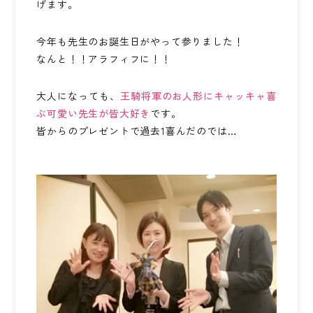
げます。
ワンストップ士業サポート
建設業者様向け
今年も先生のお誕生日がやって参りました！
なんと！！アラフィフに！！
ADMINISTRATIVE SCRIVENER CORPORATION
キークレア行政書士法人
大人になっても、
王騎将軍のお人形にキャッキャ喜
ぶ可愛い先生が皆大好き
です。
皆からのプレゼントで過去1喜んだのでは…
建設業関連サポート
ワンストップ士業サポート
建設業者様向け
SOCIAL AND LABOR CORPORATION
キークレア社会保険労務士法人
REAL ESTATE CORPORATION
キークレア不動産株式会社