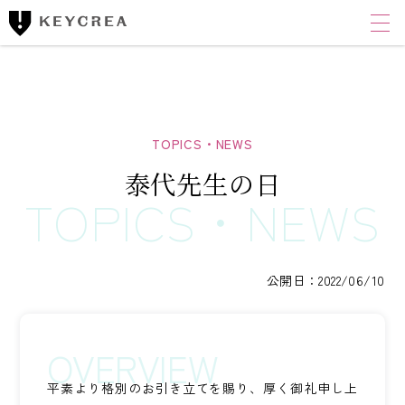
ワンストップ士業サポート
建設業者様向け
FINANCIAL ACCOUNTING CORPORATION
キークレア財務会計
コンサルティング株式会社
泰代先生の日
財務コンサルティング
CLOUD ACCOUNTING CORPORATION
キークレアクラウド会計株式会社
公開日：2022/06/10
経理体制整備
クラウド会計導入サポート
経理代行
平素より格別のお引き立てを賜り、厚く御礼申し上