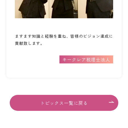
KEYCREA KHM TAX & ACCOUNTING CO.,LTD.
Keycrea KHM Tax & Accounting Co.,Ltd.
CASE
提案事例
ますます知識と経験を重ね、皆様のビジョン達成に
貢献致します。
TOPICS
トピックス
キークレア税理士法人
COLUMN
コラム
TAX LAW TOPICS
税法トピックス
トピックス一覧に戻る
MEDIA
メディア情報
COMPANY