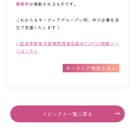
事務所
が表彰されるものです。
KEYCREA KHM TAX & ACCOUNTING CO.,LTD.
Keycrea KHM Tax & Accounting Co.,Ltd.
これからもキークレアグループ一同、中小企業を全
力で支援いたします！
CASE
提案事例
» 経営革新等支援機関推進協議会TOP100掲載ペー
TOPICS
ジはこちら
トピックス
キークレア税理士法人
COLUMN
コラム
TAX LAW TOPICS
税法トピックス
トピックス一覧に戻る
MEDIA
メディア情報
COMPANY