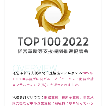
ワンストップ士業サポート
建設業者様向け
ADMINISTRATIVE SCRIVENER CORPORATION
キークレア行政書士法人
建設業関連サポート
ワンストップ士業サポート
建設業者様向け
経営革新等支援機関推進協議会が発表する
2022年
SOCIAL AND LABOR CORPORATION
TOP100事務所に同グループ「キークレア財務会計
キークレア社会保険労務士法人
コンサルティング(株)」が選定されました。
REAL ESTATE CORPORATION
税務会計だけでなく
財務支援、補助金支援、事業承
キークレア不動産株式会社
継支援など中小企業支援に積極的に取り組んでいる