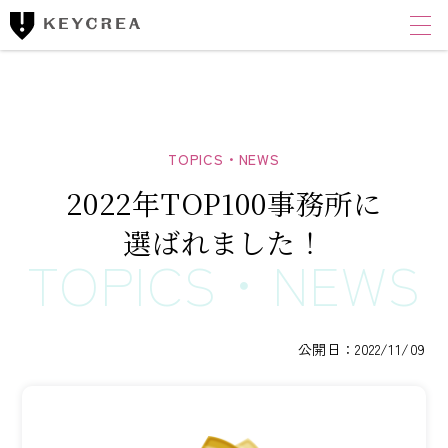
ワンストップ士業サポート
建設業者様向け
FINANCIAL ACCOUNTING CORPORATION
キークレア財務会計
コンサルティング株式会社
2022年TOP100事務所に
財務コンサルティング
選ばれました！
CLOUD ACCOUNTING CORPORATION
キークレアクラウド会計株式会社
経理体制整備
公開日：2022/11/09
クラウド会計導入サポート
経理代行