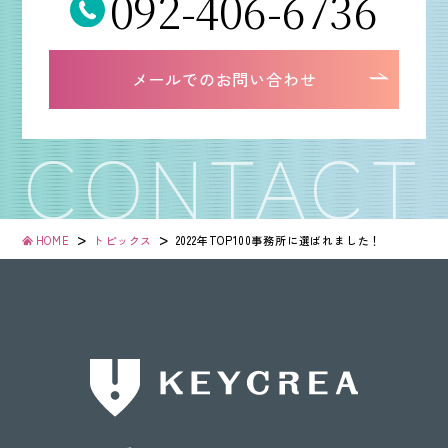
092-406-6736
092-406-6736
メールでのお問い合わせ
メールでのお問い合わせ
>
>
HOME
トピックス
2022年TOP100事務所に
選ばれました！