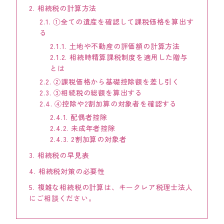
2.
相続税の計算方法
KEYCREA KHM TAX & ACCOUNTING CO.,LTD.
Keycrea KHM Tax & Accounting Co.,Ltd.
2.1.
①全ての遺産を確認して課税価格を算出す
る
2.1.1.
土地や不動産の評価額の計算方法
CASE
提案事例
2.1.2.
相続時精算課税制度を適用した贈与
とは
2.2.
②課税価格から基礎控除額を差し引く
TOPICS
トピックス
2.3.
③相続税の総額を算出する
2.4.
④控除や2割加算の対象者を確認する
2.4.1.
配偶者控除
COLUMN
コラム
2.4.2.
未成年者控除
2.4.3.
2割加算の対象者
TAX LAW TOPICS
3.
相続税の早見表
税法トピックス
4.
相続税対策の必要性
5.
複雑な相続税の計算は、キークレア税理士法人
MEDIA
メディア情報
にご相談ください。
COMPANY