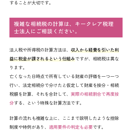
することが大切です。
複雑な相続税の計算は、キークレア税理
士法人にご相談ください。
法人税や所得税の計算方法は、
収入から経費を引いた利
益に税金が課されるという仕組み
ですが、相続税は異な
ります。
亡くなった日時点で所有している財産の評価を一つ一つ
行い、法定相続分で分けたと仮定して財産を按分・相続
税額を計算、それを合計して、
実際の相続割合で再度按
分
する、という特殊な計算方法です。
計算の流れも複雑な上に、ここまで説明したような控除
制度や特例があり、
適用要件の判定も必要
です。