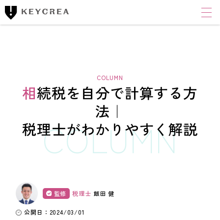
ワンストップ士業サポート
建設業者様向け
FINANCIAL ACCOUNTING CORPORATION
キークレア財務会計
コンサルティング株式会社
相続税を自分で計算する方
財務コンサルティング
法｜
税理士がわかりやすく解説
CLOUD ACCOUNTING CORPORATION
キークレアクラウド会計株式会社
経理体制整備
クラウド会計導入サポート
監修
税理士
飯田 健
経理代行
公開日：2024/03/01