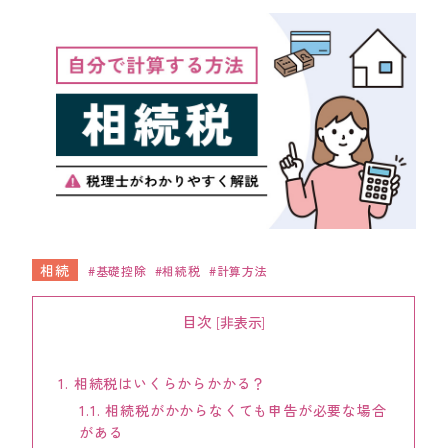
ワンストップ士業サポート
建設業者様向け
ADMINISTRATIVE SCRIVENER CORPORATION
キークレア行政書士法人
建設業関連サポート
ワンストップ士業サポート
建設業者様向け
相続
基礎控除
相続税
計算方法
目次
[
非表示
]
SOCIAL AND LABOR CORPORATION
キークレア社会保険労務士法人
1.
相続税はいくらからかかる？
REAL ESTATE CORPORATION
1.1.
相続税がかからなくても申告が必要な場合
キークレア不動産株式会社
がある