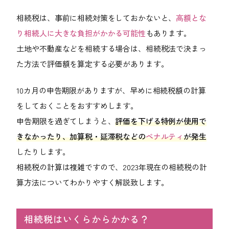
会社案内
相続税は、事前に相続対策をしておかないと、
高額とな
り相続人に大きな負担がかかる可能性
もあります。
ACCESS
アクセス
土地や不動産などを相続する場合は、相続税法で決まっ
た方法で評価額を算定する必要があります。
福岡本社
10カ月の申告期限がありますが、早めに相続税額の計算
東京オフィス
をしておくことをおすすめします。
大阪オフィス
申告期限を過ぎてしまうと、
評価を下げる特例が使用で
きなかったり、加算税・延滞税などの
ペナルティ
が発生
RECRUIT
したりします。
採用情報
相続税の計算は複雑ですので、2023年現在の相続税の計
算方法についてわかりやすく解説致します。
各種お問い合わせ
相続税はいくらからかかる？
受付時間：8:30-17:30 / 定休日：土・日・祝日