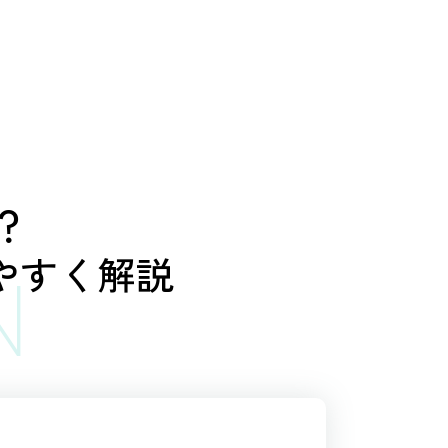
？
やすく解説