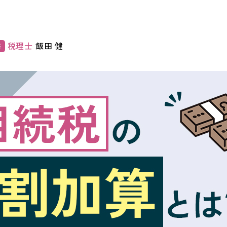
税理士
飯田 健
修