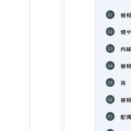
被
甥
内
被
孫
被
配