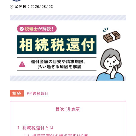
公開日：2026/08/03
ワンストップ士業サポート
建設業者様向け
ADMINISTRATIVE SCRIVENER CORPORATION
キークレア行政書士法人
建設業関連サポート
ワンストップ士業サポート
建設業者様向け
相続
相続税還付
SOCIAL AND LABOR CORPORATION
キークレア社会保険労務士法人
目次
[
非表示
]
REAL ESTATE CORPORATION
キークレア不動産株式会社
1.
相続税還付とは
1.1.
相続税還付の請求期限は5年