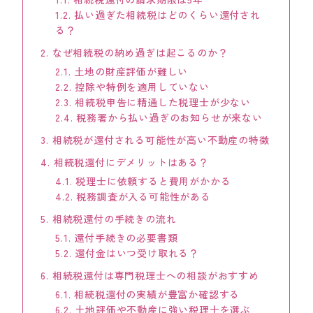
1.2.
払い過ぎた相続税はどのくらい還付され
KEYCREA KHM TAX & ACCOUNTING CO.,LTD.
Keycrea KHM Tax & Accounting Co.,Ltd.
る？
2.
なぜ相続税の納め過ぎは起こるのか？
CASE
2.1.
土地の財産評価が難しい
提案事例
2.2.
控除や特例を適用していない
2.3.
相続税申告に精通した税理士が少ない
TOPICS
2.4.
税務署から払い過ぎのお知らせが来ない
トピックス
3.
相続税が還付される可能性が高い不動産の特徴
4.
相続税還付にデメリットはある？
COLUMN
コラム
4.1.
税理士に依頼すると費用がかかる
4.2.
税務調査が入る可能性がある
TAX LAW TOPICS
5.
相続税還付の手続きの流れ
税法トピックス
5.1.
還付手続きの必要書類
5.2.
還付金はいつ受け取れる？
MEDIA
メディア情報
6.
相続税還付は専門税理士への相談がおすすめ
6.1.
相続税還付の実績が豊富か確認する
6.2.
土地評価や不動産に強い税理士を選ぶ
COMPANY