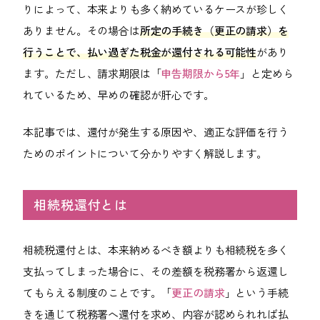
092-406-6736
りによって、本来よりも多く納めているケースが珍しく
ありません。その場合は
所定の手続き（更正の請求）を
行うことで、払い過ぎた税金が還付される可能性
があり
メールでのお問い合わせ
ます。ただし、請求期限は「
申告期限から5年
」と定めら
れているため、早めの確認が肝心です。
本記事では、還付が発生する原因や、適正な評価を行う
ためのポイントについて分かりやすく解説します。
相続税還付とは
相続税還付とは、本来納めるべき額よりも相続税を多く
支払ってしまった場合に、その差額を税務署から返還し
てもらえる制度のことです。「
更正の請求
」という手続
きを通じて税務署へ還付を求め、内容が認められれば払