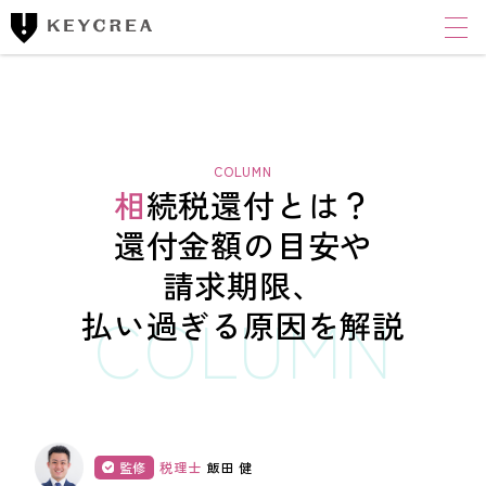
ワンストップ士業サポート
建設業者様向け
FINANCIAL ACCOUNTING CORPORATION
キークレア財務会計
コンサルティング株式会社
相続税還付とは？
財務コンサルティング
還付金額の目安や
請求期限、
CLOUD ACCOUNTING CORPORATION
キークレアクラウド会計株式会社
払い過ぎる原因を解説
経理体制整備
クラウド会計導入サポート
経理代行
監修
税理士
飯田 健