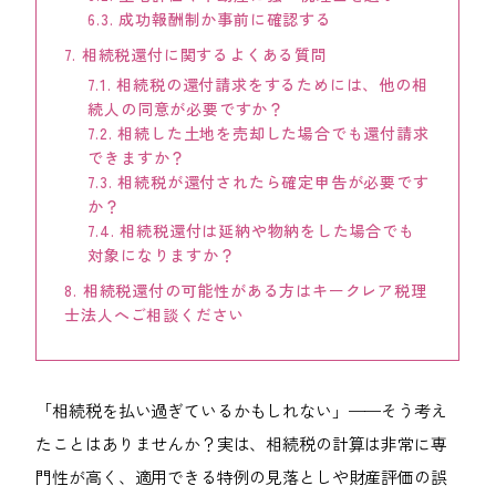
会社案内
6.3.
成功報酬制か事前に確認する
7.
相続税還付に関するよくある質問
ACCESS
7.1.
相続税の還付請求をするためには、他の相
アクセス
続人の同意が必要ですか？
7.2.
相続した土地を売却した場合でも還付請求
福岡本社
できますか？
7.3.
相続税が還付されたら確定申告が必要です
東京オフィス
か？
7.4.
相続税還付は延納や物納をした場合でも
対象になりますか？
大阪オフィス
8.
相続税還付の可能性がある方はキークレア税理
士法人へご相談ください
RECRUIT
採用情報
「相続税を払い過ぎているかもしれない」——そう考え
各種お問い合わせ
たことはありませんか？実は、相続税の計算は非常に専
門性が高く、適用できる特例の見落としや財産評価の誤
受付時間：8:30-17:30 / 定休日：土・日・祝日