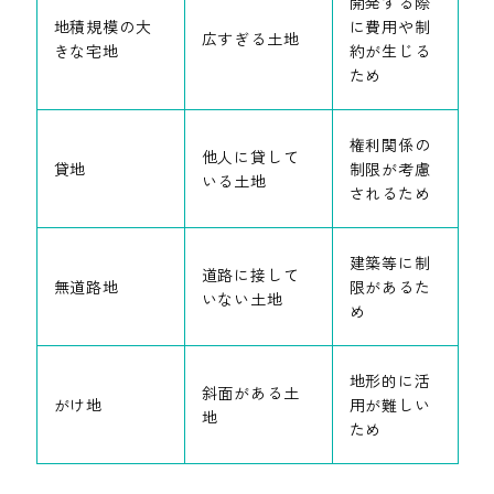
開発する際
地積規模の大
に費用や制
広すぎる土地
きな宅地
約が生じる
ため
権利関係の
他人に貸して
貸地
制限が考慮
いる土地
されるため
建築等に制
道路に接して
無道路地
限があるた
いない土地
め
地形的に活
斜面がある土
がけ地
用が難しい
地
ため