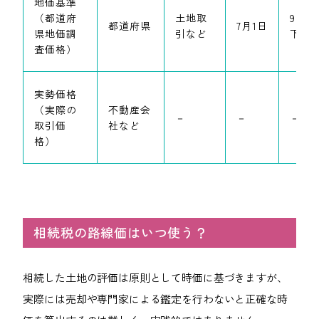
地価基準
（都道府
土地取
9月
都道府県
7月1日
県地価調
引など
下旬
査価格）
実勢価格
（実際の
不動産会
－
－
－
取引価
社など
格）
相続税の路線価はいつ使う？
相続した土地の評価は原則として時価に基づきますが、
実際には売却や専門家による鑑定を行わないと正確な時