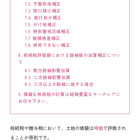
7.2.
不整形地補正
会社案内
7.3.
間口狭小補正
7.4.
奥行長大補正
ACCESS
7.5.
がけ地補正
アクセス
7.6.
特別警戒区域補正
7.7.
規模格差補正
福岡本社
7.8.
併用できない補正
8.
相続税評価額における路線価の加算補正につい
東京オフィス
て
8.1.
側方路線影響加算
大阪オフィス
8.2.
二方路線影響加算
8.3.
三方以上が路線に接する場合
RECRUIT
9.
複雑な相続税の計算は経験豊富なキークレアに
採用情報
お任せ下さい。
各種お問い合わせ
相続税や贈与税において、土地の価額は
時価
で評価され
受付時間：8:30-17:30 / 定休日：土・日・祝日
ることが原則です。