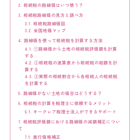
2.
相続税の路線価はいつ使う？
KEYCREA KHM TAX & ACCOUNTING CO.,LTD.
Keycrea KHM Tax & Accounting Co.,Ltd.
3.
相続税路線価の見方と調べ方
3.1.
相続税路線価図
CASE
3.2.
全国地価マップ
提案事例
4.
路線価を使って相続税を計算する方法
4.1.
①路線価から土地の相続税評価額を計算
TOPICS
する
トピックス
4.2.
②相続税の速算表から相続税の総額を計
算する
COLUMN
4.3.
③実際の相続割合から各相続人の相続税
コラム
を計算する
5.
路線価がない土地の場合はどうする？
TAX LAW TOPICS
税法トピックス
6.
相続税の計算を税理士に依頼するメリット
6.1.
キークレア税理士法人ができるサポート
MEDIA
7.
相続税評価額における路線価の減額補正につい
メディア情報
て
7.1.
奥行価格補正
COMPANY