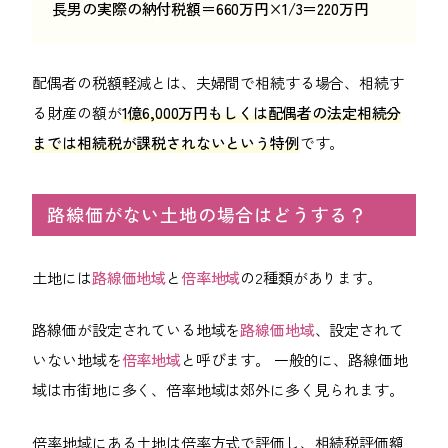
長男の実際の納付税額＝660万円×1/3＝220万円
配偶者の税額軽減とは、夫婦間で相続する場合、相続す
る財産の額が
1億6,000万円もしくは配偶者の法定相続分
までは相続税が課税されないという特例
です。
路線価がない土地の場合はどうする？
土地には
路線価地域
と
倍率地域
の2種類があります。
路線価が設定されている地域を
路線価地域
、設定されて
いない地域を
倍率地域
と呼びます。 一般的に、路線価地
域は市街地に多く、倍率地域は郊外に多く見られます。
倍率地域にある土地は倍率方式で評価し、相続税評価額