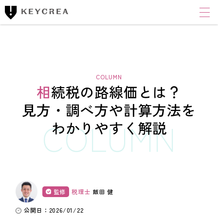
ワンストップ士業サポート
建設業者様向け
FINANCIAL ACCOUNTING CORPORATION
キークレア財務会計
コンサルティング株式会社
相続税の路線価とは？
財務コンサルティング
見方・調べ方や計算方法を
わかりやすく解説
CLOUD ACCOUNTING CORPORATION
キークレアクラウド会計株式会社
経理体制整備
クラウド会計導入サポート
監修
税理士
飯田 健
経理代行
公開日：2026/01/22