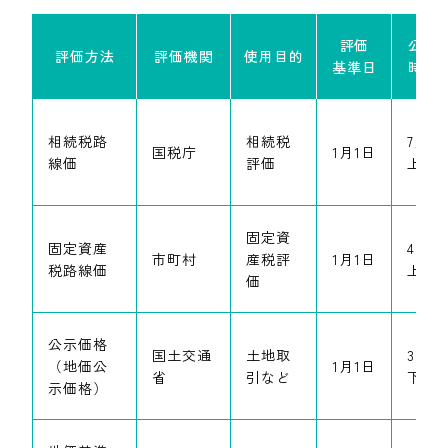
評価
公表
評価方法
評価機関
使用目的
基準日
時期
相続税路
相続税
7月
国税庁
1月1日
線価
評価
上旬
固定資
固定資産
4月
市町村
産税評
1月1日
税路線価
上旬
価
公示価格
国土交通
土地取
3月
（地価公
1月1日
省
引など
下旬
示価格）