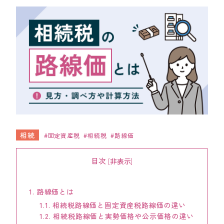
ワンストップ士業サポート
建設業者様向け
ADMINISTRATIVE SCRIVENER CORPORATION
キークレア行政書士法人
建設業関連サポート
ワンストップ士業サポート
建設業者様向け
相続
固定資産税
相続税
路線価
目次
[
非表示
]
SOCIAL AND LABOR CORPORATION
キークレア社会保険労務士法人
1.
路線価とは
REAL ESTATE CORPORATION
1.1.
相続税路線価と固定資産税路線価の違い
キークレア不動産株式会社
1.2.
相続税路線価と実勢価格や公示価格の違い