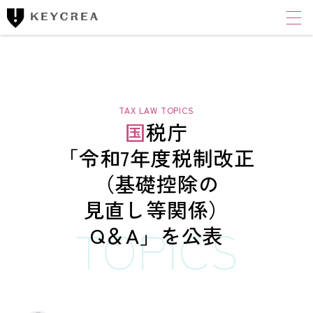
ワンストップ士業サポート
建設業者様向け
FINANCIAL ACCOUNTING CORPORATION
キークレア財務会計
コンサルティング株式会社
国税庁
財務コンサルティング
「令和7年度税制改正
（基礎控除の
CLOUD ACCOUNTING CORPORATION
キークレアクラウド会計株式会社
見直し等関係）
Q＆A」
を公表
経理体制整備
クラウド会計導入サポート
経理代行