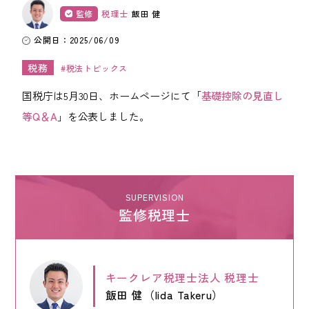
監修
税理士
飯田 健
ワンストップ士業サポート
建設業者様向け
公開日：2025/06/09
税務
税法トピックス
ADMINISTRATIVE SCRIVENER CORPORATION
キークレア行政書士法人
国税庁は5月30日、ホームページにて「
基礎控除の見直し
等Q＆A
」を公表しました。
建設業関連サポート
ワンストップ士業サポート
建設業者様向け
SUPERVISION
監修税理士
SOCIAL AND LABOR CORPORATION
キークレア社会保険労務士法人
REAL ESTATE CORPORATION
キークレア税理士法人
税理士
キークレア不動産株式会社
飯田 健（Iida Takeru）