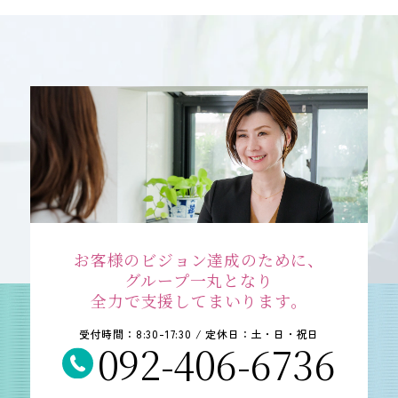
会社案内
ACCESS
アクセス
福岡本社
東京オフィス
大阪オフィス
お客様のビジョン達成のために、
RECRUIT
採用情報
グループ一丸となり
全力で支援してまいります。
受付時間：8:30-17:30 / 定休日：土・日・祝日
各種お問い合わせ
092-406-6736
受付時間：8:30-17:30 / 定休日：土・日・祝日