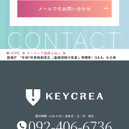
092-406-6736
メールでのお問い合わせ
メールでのお問い合わせ
>
>
HOME
キークレア税理士法人
国税庁
「令和7年度税制改正
（基礎控除の
見直し等関係）
Q＆A」
を公表
受付時間：8:30-17:30 / 定休日：土・日・祝日
092-406-6736