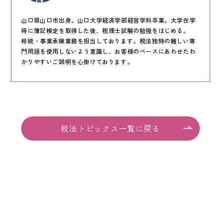
KEYCREA KHM TAX & ACCOUNTING CO.,LTD.
Keycrea KHM Tax & Accounting Co.,Ltd.
山口県山口市出身。山口大学経済学部経営学科卒業。大学在学
時に簿記検定を取得した後、税理士試験の勉強をはじめる。
相続・事業承継業務を担当しております。税法独特の難しい専
CASE
門用語を使用しないよう意識し、お客様のペースにあわせたわ
提案事例
かりやすいご説明を心掛けております。
TOPICS
トピックス
COLUMN
コラム
税法トピックス一覧に戻る
TAX LAW TOPICS
税法トピックス
MEDIA
メディア情報
COMPANY