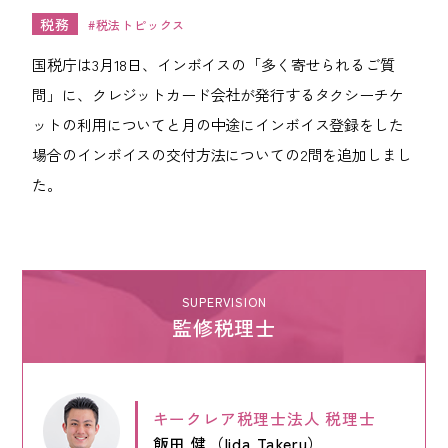
ワンストップ士業サポート
税務
税法トピックス
建設業者様向け
国税庁は3月18日、インボイスの「多く寄せられるご質
問」に、クレジットカード会社が発行するタクシーチケ
ADMINISTRATIVE SCRIVENER CORPORATION
ットの利用についてと月の中途にインボイス登録をした
キークレア行政書士法人
場合のインボイスの交付方法についての2問を追加しまし
た。
建設業関連サポート
ワンストップ士業サポート
建設業者様向け
SUPERVISION
監修税理士
SOCIAL AND LABOR CORPORATION
キークレア社会保険労務士法人
REAL ESTATE CORPORATION
キークレア不動産株式会社
キークレア税理士法人
税理士
飯田 健（Iida Takeru）