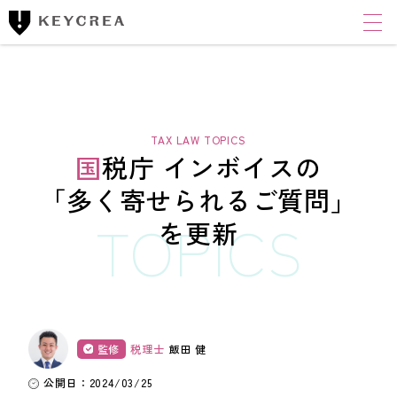
ワンストップ士業サポート
建設業者様向け
FINANCIAL ACCOUNTING CORPORATION
キークレア財務会計
コンサルティング株式会社
国税庁 インボイスの
財務コンサルティング
「多く寄せられる
ご質問」
を更新
CLOUD ACCOUNTING CORPORATION
キークレアクラウド会計株式会社
経理体制整備
クラウド会計導入サポート
監修
税理士
飯田 健
経理代行
公開日：2024/03/25