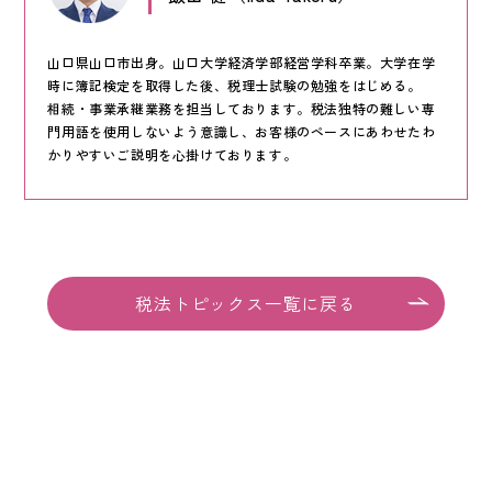
KEYCREA KHM TAX & ACCOUNTING CO.,LTD.
Keycrea KHM Tax & Accounting Co.,Ltd.
山口県山口市出身。山口大学経済学部経営学科卒業。大学在学
時に簿記検定を取得した後、税理士試験の勉強をはじめる。
CASE
相続・事業承継業務を担当しております。税法独特の難しい専
提案事例
門用語を使用しないよう意識し、お客様のペースにあわせたわ
かりやすいご説明を心掛けております。
TOPICS
トピックス
COLUMN
コラム
税法トピックス一覧に戻る
TAX LAW TOPICS
税法トピックス
MEDIA
メディア情報
COMPANY