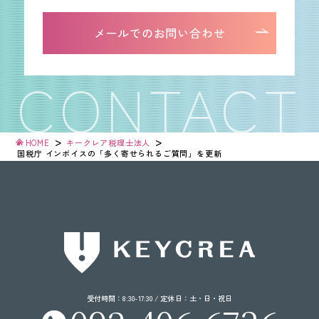
092-406-6736
メールでのお問い合わせ
メールでのお問い合わせ
>
>
HOME
キークレア税理士法人
国税庁 インボイスの
「多く寄せられる
ご質問」
を更新
受付時間：8:30-17:30 / 定休日：土・日・祝日