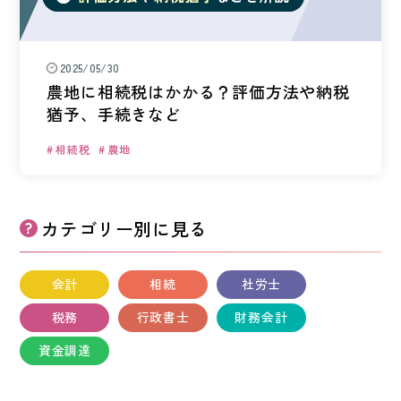
ワンストップ士業サポート
建設業者様向け
2025/05/30
農地に相続税はかかる？評価方法や納税
ADMINISTRATIVE SCRIVENER CORPORATION
猶予、手続きなど
キークレア行政書士法人
相続税
農地
建設業関連サポート
ワンストップ士業サポート
カテゴリー別
に見る
建設業者様向け
会計
相続
社労士
SOCIAL AND LABOR CORPORATION
キークレア社会保険労務士法人
税務
行政書士
財務会計
資金調達
REAL ESTATE CORPORATION
キークレア不動産株式会社