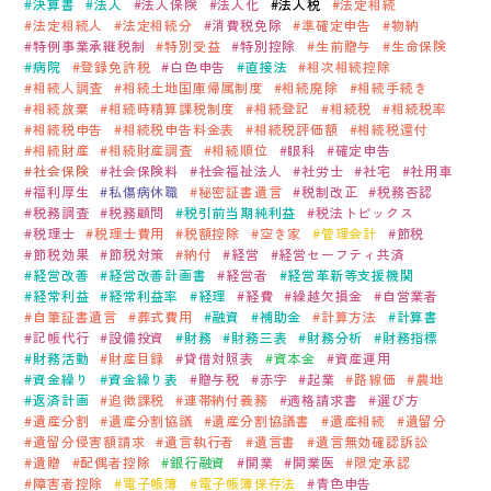
決算書
法人
法人保険
法人化
法人税
法定相続
会社案内
法定相続人
法定相続分
消費税免除
準確定申告
物納
特例事業承継税制
特別受益
特別控除
生前贈与
生命保険
病院
登録免許税
白色申告
直接法
相次相続控除
ACCESS
相続人調査
相続土地国庫帰属制度
相続廃除
相続手続き
アクセス
相続放棄
相続時精算課税制度
相続登記
相続税
相続税率
相続税申告
相続税申告料金表
相続税評価額
相続税還付
相続財産
相続財産調査
相続順位
眼科
確定申告
福岡本社
社会保険
社会保険料
社会福祉法人
社労士
社宅
社用車
福利厚生
私傷病休職
秘密証書遺言
税制改正
税務否認
東京オフィス
税務調査
税務顧問
税引前当期純利益
税法トピックス
税理士
税理士費用
税額控除
空き家
管理会計
節税
大阪オフィス
節税効果
節税対策
納付
経営
経営セーフティ共済
経営改善
経営改善計画書
経営者
経営革新等支援機関
経常利益
経常利益率
経理
経費
繰越欠損金
自営業者
自筆証書遺言
葬式費用
融資
補助金
計算方法
計算書
RECRUIT
記帳代行
設備投資
財務
財務三表
財務分析
財務指標
採用情報
財務活動
財産目録
貸借対照表
資本金
資産運用
資金繰り
資金繰り表
贈与税
赤字
起業
路線価
農地
返済計画
追徴課税
連帯納付義務
適格請求書
選び方
各種お問い合わせ
遺産分割
遺産分割協議
遺産分割協議書
遺産相続
遺留分
遺留分侵害額請求
遺言執行者
遺言書
遺言無効確認訴訟
遺贈
配偶者控除
銀行融資
開業
開業医
限定承認
受付時間：8:30-17:30 / 定休日：土・日・祝日
障害者控除
電子帳簿
電子帳簿保存法
青色申告