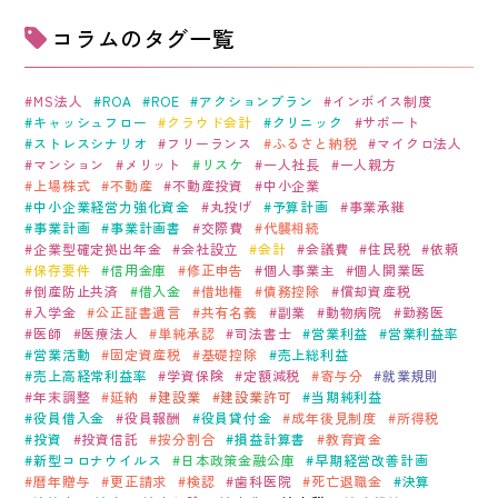
KEYCREA KHM TAX & ACCOUNTING CO.,LTD.
コラムの
タグ一覧
Keycrea KHM Tax & Accounting Co.,Ltd.
MS法人
ROA
ROE
アクションプラン
インボイス制度
CASE
提案事例
キャッシュフロー
クラウド会計
クリニック
サポート
ストレスシナリオ
フリーランス
ふるさと納税
マイクロ法人
マンション
メリット
リスケ
一人社長
一人親方
TOPICS
上場株式
不動産
不動産投資
中小企業
トピックス
中小企業経営力強化資金
丸投げ
予算計画
事業承継
事業計画
事業計画書
交際費
代襲相続
企業型確定拠出年金
会社設立
会計
会議費
住民税
依頼
COLUMN
保存要件
信用金庫
修正申告
個人事業主
個人開業医
コラム
倒産防止共済
借入金
借地権
債務控除
償却資産税
入学金
公正証書遺言
共有名義
副業
動物病院
勤務医
医師
医療法人
単純承認
司法書士
営業利益
営業利益率
TAX LAW TOPICS
営業活動
固定資産税
基礎控除
売上総利益
税法トピックス
売上高経常利益率
学資保険
定額減税
寄与分
就業規則
年末調整
延納
建設業
建設業許可
当期純利益
役員借入金
役員報酬
役員貸付金
成年後見制度
所得税
MEDIA
メディア情報
投資
投資信託
按分割合
損益計算書
教育資金
新型コロナウイルス
日本政策金融公庫
早期経営改善計画
暦年贈与
更正請求
検認
歯科医院
死亡退職金
決算
COMPANY