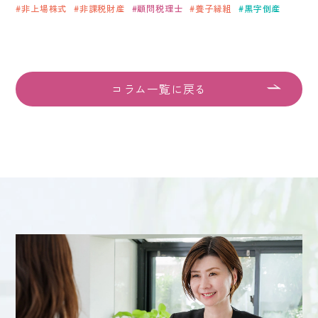
092-406-6736
非上場株式
非課税財産
顧問税理士
養子縁組
黒字倒産
メールでのお問い合わせ
コラム一覧に戻る