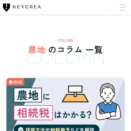
ワンストップ士業サポート
建設業者様向け
FINANCIAL ACCOUNTING CORPORATION
キークレア財務会計
コンサルティング株式会社
農地
の
コラム 一覧
財務コンサルティング
CLOUD ACCOUNTING CORPORATION
相続
キークレアクラウド会計株式会社
経理体制整備
クラウド会計導入サポート
経理代行