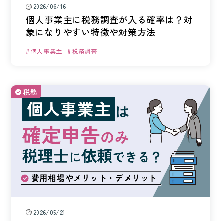
2026/06/16
会社案内
個人事業主に税務調査が入る確率は？対
象になりやすい特徴や対策方法
ACCESS
アクセス
個人事業主
税務調査
福岡本社
東京オフィス
税務
大阪オフィス
RECRUIT
採用情報
各種お問い合わせ
2026/05/21
受付時間：8:30-17:30 / 定休日：土・日・祝日