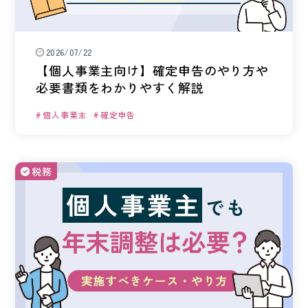
ワンストップ士業サポート
建設業者様向け
2026/07/22
【個人事業主向け】確定申告のやり方や
ADMINISTRATIVE SCRIVENER CORPORATION
必要書類をわかりやすく解説
キークレア行政書士法人
個人事業主
確定申告
建設業関連サポート
ワンストップ士業サポート
税務
建設業者様向け
SOCIAL AND LABOR CORPORATION
キークレア社会保険労務士法人
REAL ESTATE CORPORATION
キークレア不動産株式会社