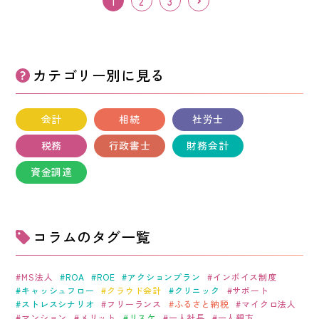
1
2
3
>
カテゴリー別
に見る
会計
相続
社労士
税務
行政書士
財務会計
資金調達
コラムの
タグ一覧
MS法人
ROA
ROE
アクションプラン
インボイス制度
キャッシュフロー
クラウド会計
クリニック
サポート
ストレスシナリオ
フリーランス
ふるさと納税
マイクロ法人
マンション
メリット
リスケ
一人社長
一人親方