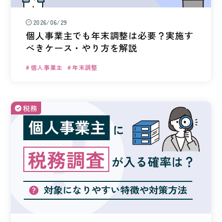
KEYCREA KHM TAX & ACCOUNTING CO.,LTD.
Keycrea KHM Tax & Accounting Co.,Ltd.
2026/06/29
個人事業主でも年末調整は必要？実施す
べきケース・やり方を解説
CASE
提案事例
個人事業主
年末調整
TOPICS
トピックス
税務
COLUMN
コラム
TAX LAW TOPICS
税法トピックス
MEDIA
メディア情報
COMPANY