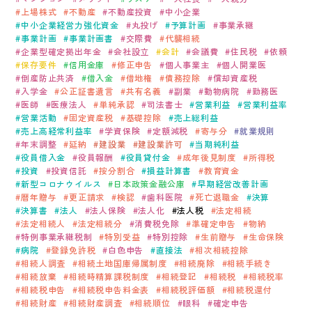
上場株式
不動産
不動産投資
中小企業
中小企業経営力強化資金
丸投げ
予算計画
事業承継
事業計画
事業計画書
交際費
代襲相続
企業型確定拠出年金
会社設立
会計
会議費
住民税
依頼
保存要件
信用金庫
修正申告
個人事業主
個人開業医
倒産防止共済
借入金
借地権
債務控除
償却資産税
入学金
公正証書遺言
共有名義
副業
動物病院
勤務医
医師
医療法人
単純承認
司法書士
営業利益
営業利益率
営業活動
固定資産税
基礎控除
売上総利益
売上高経常利益率
学資保険
定額減税
寄与分
就業規則
年末調整
延納
建設業
建設業許可
当期純利益
役員借入金
役員報酬
役員貸付金
成年後見制度
所得税
投資
投資信託
按分割合
損益計算書
教育資金
新型コロナウイルス
日本政策金融公庫
早期経営改善計画
暦年贈与
更正請求
検認
歯科医院
死亡退職金
決算
決算書
法人
法人保険
法人化
法人税
法定相続
法定相続人
法定相続分
消費税免除
準確定申告
物納
特例事業承継税制
特別受益
特別控除
生前贈与
生命保険
病院
登録免許税
白色申告
直接法
相次相続控除
相続人調査
相続土地国庫帰属制度
相続廃除
相続手続き
相続放棄
相続時精算課税制度
相続登記
相続税
相続税率
相続税申告
相続税申告料金表
相続税評価額
相続税還付
相続財産
相続財産調査
相続順位
眼科
確定申告