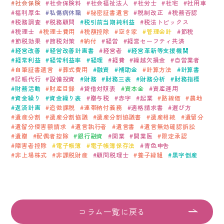
社会保険
社会保険料
社会福祉法人
社労士
社宅
社用車
福利厚生
私傷病休職
秘密証書遺言
税制改正
税務否認
税務調査
税務顧問
税引前当期純利益
税法トピックス
税理士
税理士費用
税額控除
空き家
管理会計
節税
節税効果
節税対策
納付
経営
経営セーフティ共済
経営改善
経営改善計画書
経営者
経営革新等支援機関
経常利益
経常利益率
経理
経費
繰越欠損金
自営業者
自筆証書遺言
葬式費用
融資
補助金
計算方法
計算書
記帳代行
設備投資
財務
財務三表
財務分析
財務指標
財務活動
財産目録
貸借対照表
資本金
資産運用
資金繰り
資金繰り表
贈与税
赤字
起業
路線価
農地
返済計画
追徴課税
連帯納付義務
適格請求書
選び方
遺産分割
遺産分割協議
遺産分割協議書
遺産相続
遺留分
遺留分侵害額請求
遺言執行者
遺言書
遺言無効確認訴訟
遺贈
配偶者控除
銀行融資
開業
開業医
限定承認
障害者控除
電子帳簿
電子帳簿保存法
青色申告
非上場株式
非課税財産
顧問税理士
養子縁組
黒字倒産
コラム一覧に戻る