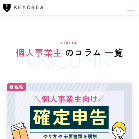
ワンストップ士業サポート
建設業者様向け
FINANCIAL ACCOUNTING CORPORATION
キークレア財務会計
コンサルティング株式会社
個人事業主
の
コラム 一覧
財務コンサルティング
CLOUD ACCOUNTING CORPORATION
税務
キークレアクラウド会計株式会社
経理体制整備
クラウド会計導入サポート
経理代行