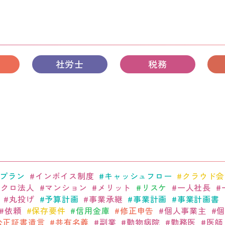
社労士
税務
プラン
インボイス制度
キャッシュフロー
クラウド会
イクロ法人
マンション
メリット
リスケ
一人社長
丸投げ
予算計画
事業承継
事業計画
事業計画書
依頼
保存要件
信用金庫
修正申告
個人事業主
公正証書遺言
共有名義
副業
動物病院
勤務医
医師