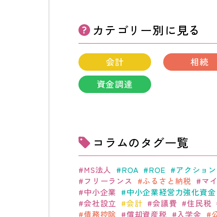
カテゴリー別
に見る
会計
相続
資金調達
コラムの
タグ一覧
MS法人
ROA
ROE
アクション
フリーランス
ふるさと納税
マ
中小企業
中小企業経営力強化資金
会社設立
会計
会議費
住民税
債務控除
償却資産税
入学金