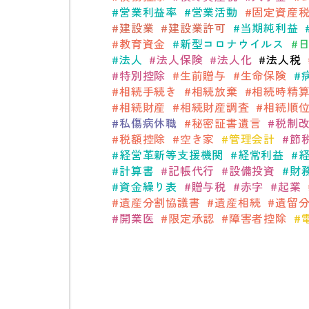
営業利益率
営業活動
固定資産
建設業
建設業許可
当期純利益
教育資金
新型コロナウイルス
法人
法人保険
法人化
法人税
特別控除
生前贈与
生命保険
相続手続き
相続放棄
相続時精
相続財産
相続財産調査
相続順
私傷病休職
秘密証書遺言
税制
税額控除
空き家
管理会計
節
経営革新等支援機関
経常利益
計算書
記帳代行
設備投資
財
資金繰り表
贈与税
赤字
起業
遺産分割協議書
遺産相続
遺留
開業医
限定承認
障害者控除