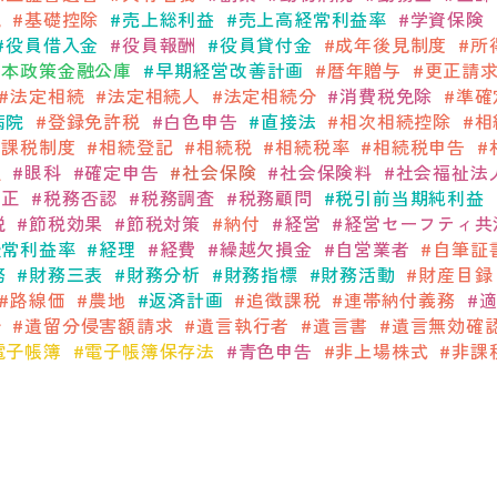
税
基礎控除
売上総利益
売上高経常利益率
学資保険
役員借入金
役員報酬
役員貸付金
成年後見制度
所
日本政策金融公庫
早期経営改善計画
暦年贈与
更正請
法定相続
法定相続人
法定相続分
消費税免除
準確
病院
登録免許税
白色申告
直接法
相次相続控除
相
算課税制度
相続登記
相続税
相続税率
相続税申告
位
眼科
確定申告
社会保険
社会保険料
社会福祉法
改正
税務否認
税務調査
税務顧問
税引前当期純利益
税
節税効果
節税対策
納付
経営
経営セーフティ共
経常利益率
経理
経費
繰越欠損金
自営業者
自筆証
務
財務三表
財務分析
財務指標
財務活動
財産目録
路線価
農地
返済計画
追徴課税
連帯納付義務
分
遺留分侵害額請求
遺言執行者
遺言書
遺言無効確
電子帳簿
電子帳簿保存法
青色申告
非上場株式
非課