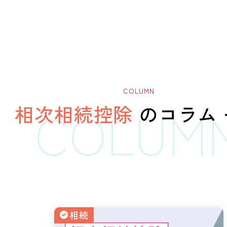
相次相続控除
の
コラム
相続