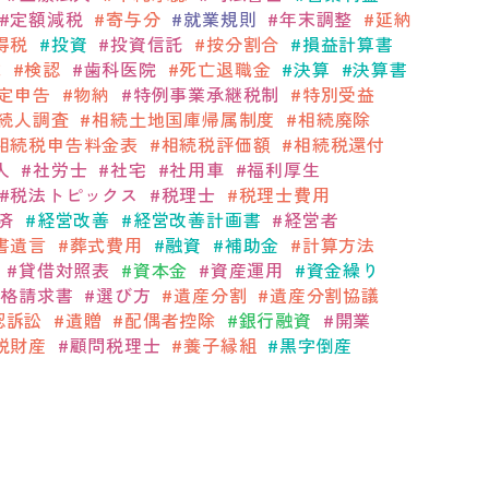
定額減税
寄与分
就業規則
年末調整
延納
得税
投資
投資信託
按分割合
損益計算書
求
検認
歯科医院
死亡退職金
決算
決算書
定申告
物納
特例事業承継税制
特別受益
続人調査
相続土地国庫帰属制度
相続廃除
相続税申告料金表
相続税評価額
相続税還付
人
社労士
社宅
社用車
福利厚生
税法トピックス
税理士
税理士費用
済
経営改善
経営改善計画書
経営者
書遺言
葬式費用
融資
補助金
計算方法
貸借対照表
資本金
資産運用
資金繰り
適格請求書
選び方
遺産分割
遺産分割協議
認訴訟
遺贈
配偶者控除
銀行融資
開業
税財産
顧問税理士
養子縁組
黒字倒産