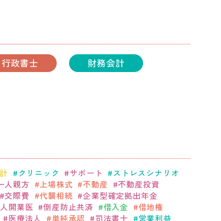
行政書士
財務会計
計
クリニック
サポート
ストレスシナリオ
一人親方
上場株式
不動産
不動産投資
交際費
代襲相続
企業型確定拠出年金
個人開業医
倒産防止共済
借入金
借地権
医療法人
単純承認
司法書士
営業利益