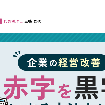
代表税理士
三嶋 泰代
修