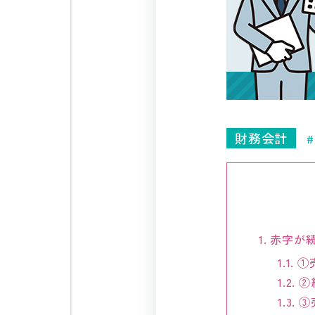
財務会計
1.
赤字が
1.1.
①
1.2.
②
1.3.
③