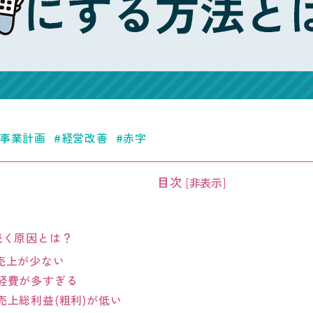
事業計画
経営改善
赤字
目次
[
非表示
]
続く原因とは？
売上が少ない
経費が多すぎる
売上総利益(粗利)が低い