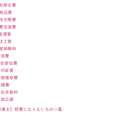
利厚生費
耗品費
待交際費
費交通費
造運賃
注工賃
害保険料
信費
告宣伝費
代家賃
価償却費
修繕費
払手数料
税公課
事業主】経費にならないもの一覧