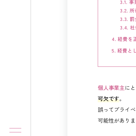
3.1.
事
3.2.
所
3.3.
罰
3.4.
社
4.
経費を
5.
経費と
個人事業主
にと
可欠です
。
誤ってプライベ
可能性がありま