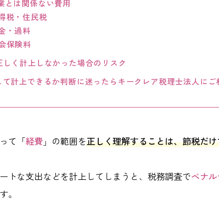
業とは関係ない費用
得税・住民税
金・過料
会保険料
正しく計上しなかった場合のリスク
して計上できるか判断に迷ったらキークレア税理士法人にご
って「
経費
」の範囲を
正しく理解することは、節税だけ
ートな支出などを計上してしまうと、税務調査で
ペナル
す。