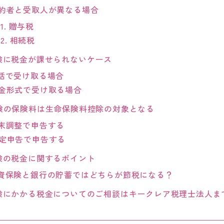
約者と受取人が異なる場合
1.
贈与税
.2.
相続税
険に税金が課せられないケース
括で受け取る場合
金形式で受け取る場合
険の保険料は生命保険料控除の対象となる
末調整で申告する
定申告で申告する
険の税金に関するポイント
資保険と銀行の貯蓄ではどちらが節税になる？
険にかかる税金についてのご相談はキークレア税理士法人ま