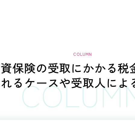
学資保険の受取にかかる
税
されるケースや
受取人によ