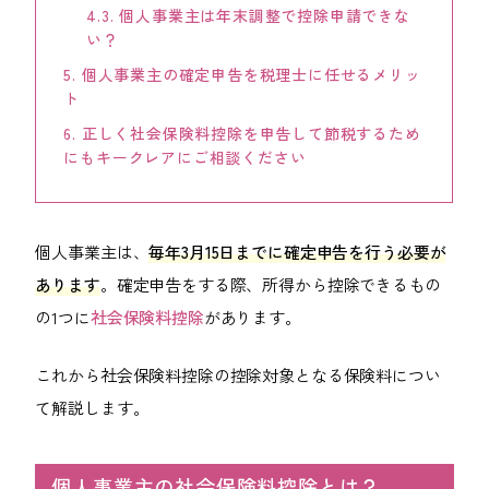
4.3.
個人事業主は年末調整で控除申請できな
会社案内
い？
5.
個人事業主の確定申告を税理士に任せるメリッ
ACCESS
アクセス
ト
6.
正しく社会保険料控除を申告して節税するため
福岡本社
にもキークレアにご相談ください
東京オフィス
大阪オフィス
個人事業主は、
毎年3月15日までに確定申告を行う必要が
あります
。確定申告をする際、所得から控除できるもの
の1つに
社会保険料控除
があります。
RECRUIT
採用情報
これから社会保険料控除の控除対象となる保険料につい
て解説します。
各種お問い合わせ
受付時間：8:30-17:30 / 定休日：土・日・祝日
個人事業主の社会保険料控除とは？