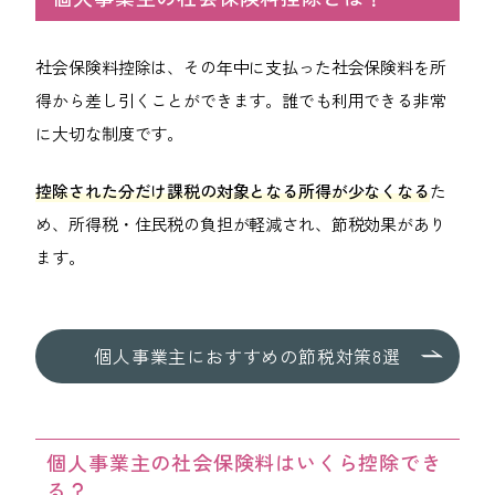
092-406-6736
社会保険料控除は、その年中に支払った社会保険料を所
メールでのお問い合わせ
得から差し引くことができます。誰でも利用できる非常
に大切な制度です。
控除された分だけ課税の対象となる所得が少なくなる
た
め、所得税・住民税の負担が軽減され、節税効果があり
ます。
個人事業主に
おすすめの
節税対策8選
個人事業主の社会保険料はいくら控除でき
る？