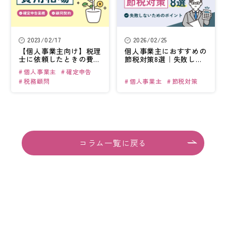
2023/02/17
2026/02/25
【個人事業主向け】
税理
個人事業主に
おすすめの
士に依頼したときの
費用
節税対策8選｜
失敗しな
相場はいくら？
いための
ポイント
個人事業主
確定申告
税務顧問
個人事業主
節税対策
コラム一覧に戻る