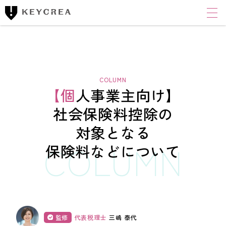
ワンストップ士業サポート
建設業者様向け
FINANCIAL ACCOUNTING CORPORATION
キークレア財務会計
コンサルティング株式会社
【個人事業主向け】
財務コンサルティング
社会保険料控除の
対象となる
CLOUD ACCOUNTING CORPORATION
キークレアクラウド会計株式会社
保険料などについて
経理体制整備
クラウド会計導入サポート
経理代行
監修
代表税理士
三嶋 泰代