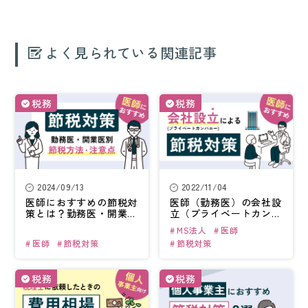
よく見られている関連記事
税務
税務
2024/09/13
2022/11/04
医師におすすめの
節税対
医師（勤務医）の
会社設
策とは？
勤務医・開業医
立（プライベートカンパ
別の方法と
注意点を紹介
ニー）
による節税対策
MS法人
医師
医師
節税対策
節税対策
税務
税務