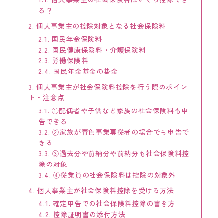
る？
KEYCREA KHM TAX & ACCOUNTING CO.,LTD.
Keycrea KHM Tax & Accounting Co.,Ltd.
2.
個人事業主の控除対象となる社会保険料
2.1.
国民年金保険料
CASE
2.2.
国民健康保険料・介護保険料
提案事例
2.3.
労働保険料
2.4.
国民年金基金の掛金
TOPICS
3.
個人事業主が社会保険料控除を行う際のポイン
トピックス
ト・注意点
3.1.
①配偶者や子供など家族の社会保険料も申
COLUMN
告できる
コラム
3.2.
②家族が青色事業専従者の場合でも申告で
きる
TAX LAW TOPICS
3.3.
③過去分や前納分や前納分も社会保険料控
税法トピックス
除の対象
3.4.
④従業員の社会保険料は控除の対象外
MEDIA
4.
個人事業主が社会保険料控除を受ける方法
メディア情報
4.1.
確定申告での社会保険料控除の書き方
4.2.
控除証明書の添付方法
COMPANY