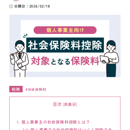
公開日：2026/02/18
ワンストップ士業サポート
建設業者様向け
ADMINISTRATIVE SCRIVENER CORPORATION
キークレア行政書士法人
建設業関連サポート
ワンストップ士業サポート
建設業者様向け
税務
社会保険料
SOCIAL AND LABOR CORPORATION
キークレア社会保険労務士法人
目次
[
非表示
]
REAL ESTATE CORPORATION
キークレア不動産株式会社
1.
個人事業主の社会保険料控除とは？
1.1.
個人事業主の社会保険料はいくら控除でき