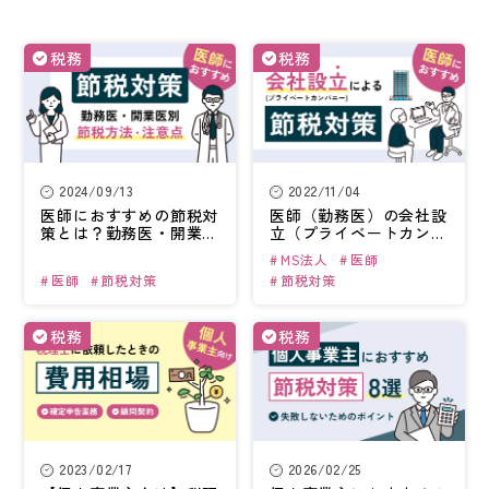
税務
税務
2024/09/13
2022/11/04
医師におすすめの
節税対
医師（勤務医）の
会社設
策とは？
勤務医・開業医
立（プライベートカンパ
別の方法と
注意点を紹介
ニー）
による節税対策
MS法人
医師
医師
節税対策
節税対策
税務
税務
2023/02/17
2026/02/25