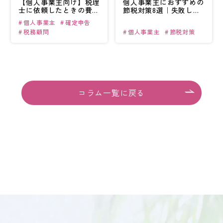
【個人事業主向け】
税理
個人事業主に
おすすめの
士に依頼したときの
費用
節税対策8選｜
失敗しな
相場はいくら？
いための
ポイント
個人事業主
確定申告
税務顧問
個人事業主
節税対策
コラム一覧に戻る