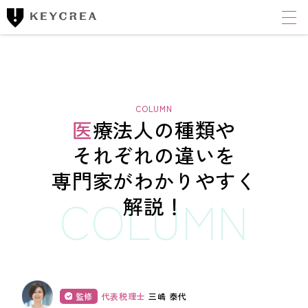
ワンストップ士業サポート
建設業者様向け
FINANCIAL ACCOUNTING CORPORATION
キークレア財務会計
コンサルティング株式会社
医療法人の種類や
財務コンサルティング
それぞれの違いを
専門家がわかりやすく
CLOUD ACCOUNTING CORPORATION
キークレアクラウド会計株式会社
解説！
経理体制整備
クラウド会計導入サポート
経理代行
監修
代表税理士
三嶋 泰代