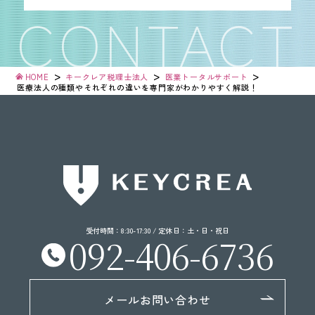
>
>
>
HOME
キークレア税理士法人
医業
トータルサポート
医療法人の種類や
それぞれの違いを
専門家がわかりやすく
解説！
受付時間：8:30-17:30 / 定休日：土・日・祝日
092-406-6736
メールお問い合わせ