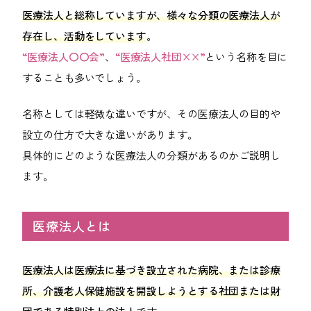
会社案内
医療法人と総称していますが、様々な分類の医療法人が
存在し、活動をしています
。
ACCESS
“医療法人〇〇会”
、
“医療法人社団××”
という名称を目に
アクセス
することも多いでしょう。
福岡本社
名称としては軽微な違いですが、その医療法人の目的や
東京オフィス
設立の仕方で大きな違いがあります。
具体的にどのような医療法人の分類があるのかご説明し
大阪オフィス
ます。
RECRUIT
採用情報
医療法人とは
各種お問い合わせ
医療法人は医療法に基づき設立された病院、または診療
所、介護老人保健施設を開設しようとする社団または財
受付時間：8:30-17:30 / 定休日：土・日・祝日