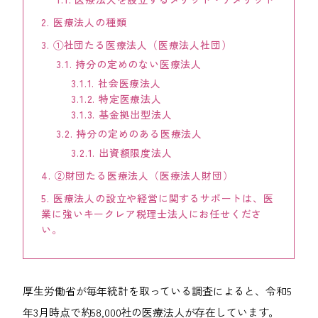
KEYCREA KHM TAX & ACCOUNTING CO.,LTD.
2.
医療法人の種類
Keycrea KHM Tax & Accounting Co.,Ltd.
3.
①社団たる医療法人（医療法人社団）
3.1.
持分の定めのない医療法人
CASE
提案事例
3.1.1.
社会医療法人
3.1.2.
特定医療法人
3.1.3.
基金拠出型法人
TOPICS
トピックス
3.2.
持分の定めのある医療法人
3.2.1.
出資額限度法人
COLUMN
4.
②財団たる医療法人（医療法人財団）
コラム
5.
医療法人の設立や経営に関するサポートは、医
業に強いキークレア税理士法人にお任せくださ
TAX LAW TOPICS
税法トピックス
い。
MEDIA
メディア情報
厚生労働省が毎年統計を取っている調査によると、令和5
年3月時点で約58,000社の医療法人が存在しています。
COMPANY