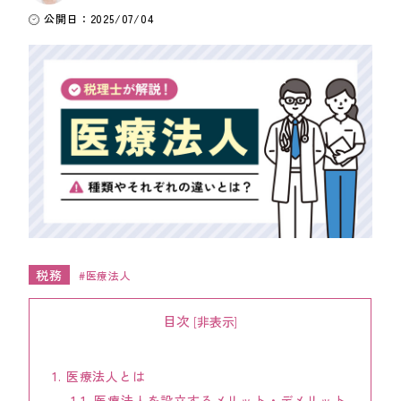
公開日：2025/07/04
ワンストップ士業サポート
建設業者様向け
ADMINISTRATIVE SCRIVENER CORPORATION
キークレア行政書士法人
建設業関連サポート
ワンストップ士業サポート
建設業者様向け
税務
医療法人
SOCIAL AND LABOR CORPORATION
キークレア社会保険労務士法人
目次
[
非表示
]
REAL ESTATE CORPORATION
キークレア不動産株式会社
1.
医療法人とは
1.1.
医療法人を設立するメリット・デメリット