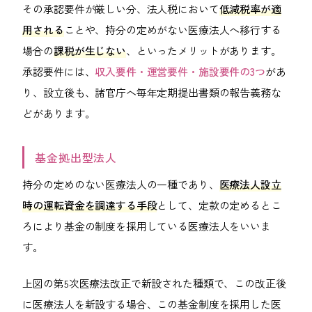
その承認要件が厳しい分、法人税において
低減税率が適
用される
ことや、持分の定めがない医療法人へ移行する
場合の
課税が生じない
、といったメリットがあります。
承認要件には、
収入要件・運営要件・施設要件の3つ
があ
り、設立後も、諸官庁へ毎年定期提出書類の報告義務な
どがあります。
基金拠出型法人
持分の定めのない医療法人の一種であり、
医療法人設立
時の運転資金を調達する手段
として、定款の定めるとこ
ろにより基金の制度を採用している医療法人をいいま
す。
上図の第5次医療法改正で新設された種類で、この改正後
に医療法人を新設する場合、この基金制度を採用した医