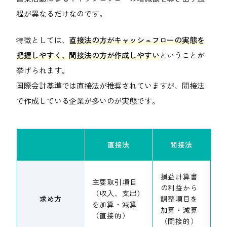
程が異なるだけなのです。
特徴としては、
直接法の方がキャッシュフローの実態を
把握しやすく、間接法の方が作成しやすい
ということが
挙げられます。
国際会計基準では直接法が推奨されていますが、間接法
で作成している企業が多いのが実態です。
直接法
間接法
損益計算書
主要取引項目
の利益から
（収入、支出）
求め方
調整項目を
を加算・減算
加算・減算
（直接的）
（間接的）