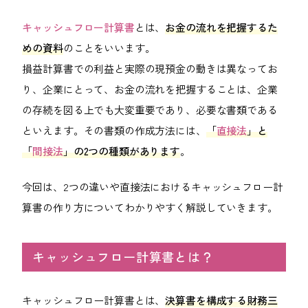
会社案内
キャッシュフロー計算書
とは、
お金の流れを把握するた
めの資料
のことをいいます。
ACCESS
アクセス
損益計算書での利益と実際の現預金の動きは異なってお
り、企業にとって、お金の流れを把握することは、企業
福岡本社
の存続を図る上でも大変重要であり、必要な書類である
東京オフィス
といえます。その書類の作成方法には、
「
直接法
」と
「
間接法
」の2つの種類があります
。
大阪オフィス
今回は、2つの違いや直接法におけるキャッシュフロー計
RECRUIT
算書の作り方についてわかりやすく解説していきます。
採用情報
キャッシュフロー計算書とは？
各種お問い合わせ
受付時間：8:30-17:30 / 定休日：土・日・祝日
キャッシュフロー計算書とは、
決算書を構成する財務三