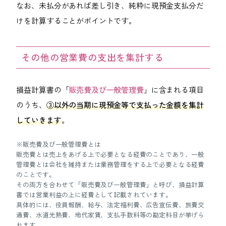
なお、未払分があれば差し引き、純粋に現預金支払分だ
けを計算することがポイントです。
その他の営業費の支出を集計する
損益計算書の「
販売費及び一般管理費
」に含まれる項目
のうち、
③以外の当期に現預金等で支払った金額を集計
していきます
。
※販売費及び一般管理費とは
販売費とは売上をあげる上で必要となる経費のことであり、一般
管理費とは会社を維持または業務管理をする上で必要となる経費
のことです。
その両方を合わせて「販売費及び一般管理費」と呼び、損益計算
書では営業利益の上に経費として記載されています。
具体的には、役員報酬、給与、法定福利費、広告宣伝費、旅費交
通費、水道光熱費、地代家賃、支払手数料等の勘定科目が挙げら
れます。