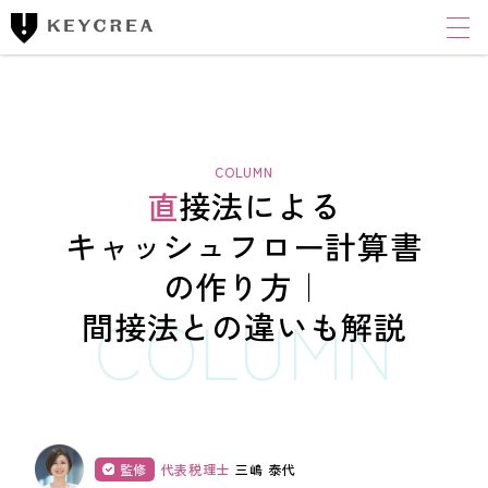
ワンストップ士業サポート
建設業者様向け
FINANCIAL ACCOUNTING CORPORATION
キークレア財務会計
コンサルティング株式会社
直接法による
財務コンサルティング
キャッシュフロー計算書
の作り方｜
CLOUD ACCOUNTING CORPORATION
キークレアクラウド会計株式会社
間接法との違いも解説
経理体制整備
クラウド会計導入サポート
経理代行
監修
代表税理士
三嶋 泰代