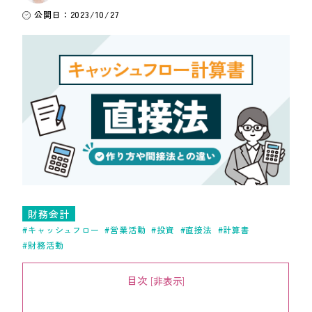
公開日：2023/10/27
ワンストップ士業サポート
建設業者様向け
ADMINISTRATIVE SCRIVENER CORPORATION
キークレア行政書士法人
建設業関連サポート
ワンストップ士業サポート
建設業者様向け
財務会計
SOCIAL AND LABOR CORPORATION
キャッシュフロー
営業活動
投資
直接法
計算書
キークレア社会保険労務士法人
財務活動
REAL ESTATE CORPORATION
目次
[
非表示
]
キークレア不動産株式会社