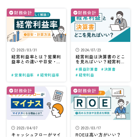
財務会計
財務会計
2023/03/31
2024/07/23
経常利益率とは？
営業利
経常利益は決算書のどこ
益率との違いや
目安・計
を見ればいい？
経常利益
算方法について
から分かること
損益計算書
決算書
営業利益率
経常利益率
経常利益
財務会計
財務会計
2023/04/07
2023/03/17
キャッシュフローがマイ
ROEは高い方がいい？