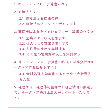
1.
キャッシュフロー計算書とは？
KEYCREA KHM TAX & ACCOUNTING CO.,LTD.
Keycrea KHM Tax & Accounting Co.,Ltd.
2.
直接法とは
2.1.
直接法と間接法の違い
CASE
2.2.
直接法のメリット・デメリット
提案事例
3.
直接法によるキャッシュフロー計算書の作り方
3.1.
営業による収入を集計する
TOPICS
3.2.
仕入による支出を集計する
トピックス
3.3.
人件費の支出を集計する
3.4.
その他の営業費の支出を集計する
COLUMN
コラム
4.
キャッシュフロー計算書の作成や財務分析はキ
ークレアにお任せ下さい！
4.1.
会計処理を効率化するクラウド会計導入
TAX LAW TOPICS
税法トピックス
も支援
5.
経理代行・経理体制整備から経営戦略の策定ま
で、キークレア税理士法人がサポートいたしま
MEDIA
メディア情報
す。
COMPANY