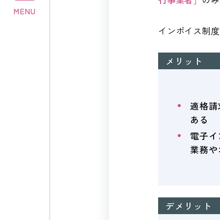
MENU
インボイス制度
メリット
適格請
ある
電子イ
業務や
デメリット