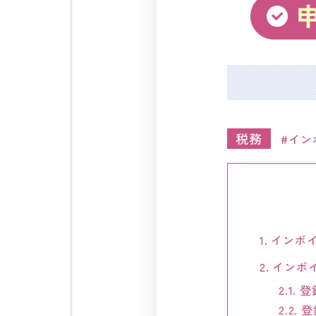
税務
イン
1.
インボ
2.
インボ
2.1.
登
2.2.
登