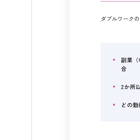
ダブルワークの
副業（
合
2か所
どの勤